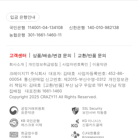
입금 은행안내
국민은행
114001-04-134108
신한은행
140-010-982138
농협은행
301-1661-1460-11
고객센터
|
상품/배송/변경 문의
|
교환/반품 문의
|
|
|
회사소개
개인정보취급방침
사업자번호확인
이용약관
크레이지11 주식회사 대표자: 김태효 사업자등록번호: 452-86-
00054 통신판매업 신고번호: 제2015-부산수영-0312 개인정보관
리 책임자: 김태효 [교환/반품] 부산 남구 우암로 191 부산남 직영
집배점 대표전화 1661-1460
Copyright 2025 CRAZY11 All Rights Reserved.
공정거래위원회
SSL Security
표준약관
보안서버 작동중
KB 국민은행
KG 이니시스
에스크로 이체
신용카드결제
현금영수증
CJ대한통운
가맹점
Koreaexpress