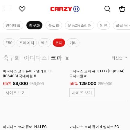
언더테크
축구화
풋살화
운동화/슬리퍼
의류
클럽 팀 
F50
프레데터
엑스
코파
기타
축구화
축구화
아디다스
코파
|
|
(
8
)
아디다스 코파 퓨어 2 엘리트 FG
아디다스 코파 퓨어.1 FG (HQ8904)
(IG6403) 국내이월 #
국내이월 #
65%
89,000
56%
129,000
259,000
289,000
사이즈 보기
사이즈 보기
아디다스 코파 퓨어 INJ.1 FG
아디다스 코파 퓨어 4 엘리트 FG