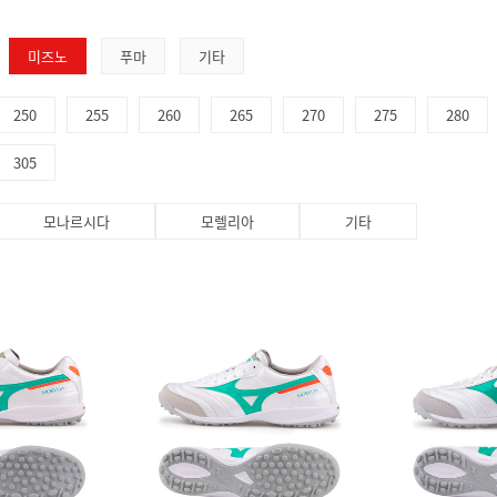
미즈노
푸마
기타
250
255
260
265
270
275
280
305
모나르시다
모렐리아
기타