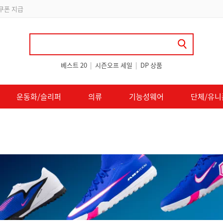
 쿠폰 지급
베스트 20
|
시즌오프 세일
|
DP 상품
운동화/슬리퍼
의류
기능성웨어
단체/유니