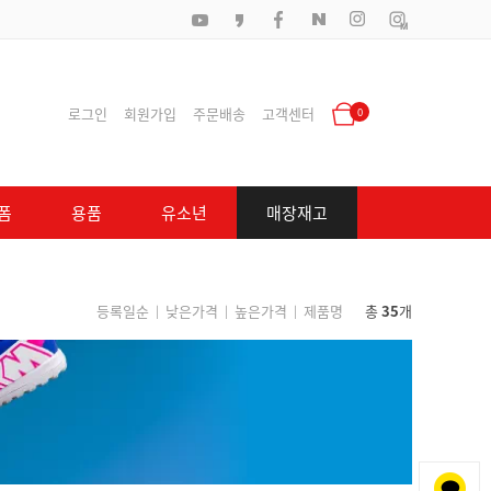
로그인
회원가입
주문배송
고객센터
0
폼
용품
유소년
매장재고
등록일순
낮은가격
높은가격
제품명
총
35
개
|
|
|