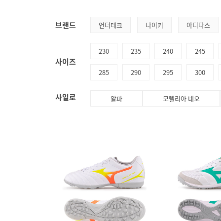
브랜드
언더테크
나이키
아디다스
230
235
240
245
사이즈
285
290
295
300
사일로
알파
모렐리아 네오