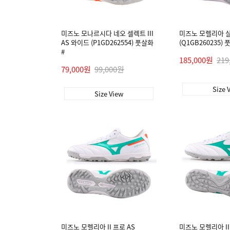
미즈노 모나르시다 네오 셀렉트 III
미즈노 모렐리아 살라
AS 와이드 (P1GD262554) 풋살화
(Q1GB260235) 
#
185,000원
219
79,000원
99,000원
Size 
Size View
미즈노 모렐리아 II 프로 AS
미즈노 모렐리아 II