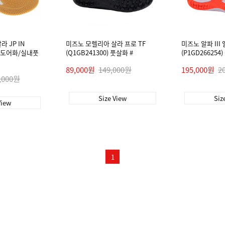
 JP IN
미즈노 모렐리아 살라 프로 TF
미즈노 알파 III
) 인도어화/실내풋
(Q1GB241300) 풋살화 #
(P1GD266254
89,000원
149,000원
195,000원
2
,000원
Size View
Siz
View
1