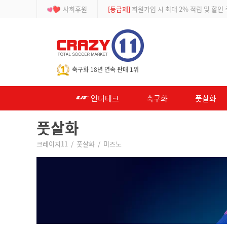
사회후원
[등급제]
회원가입 시 최대 2% 적립 및 할인
-->
축구화 18년 연속 판매 1위
언더테크
축구화
풋살화
풋살화
크레이지11
/
풋살화
/
미즈노