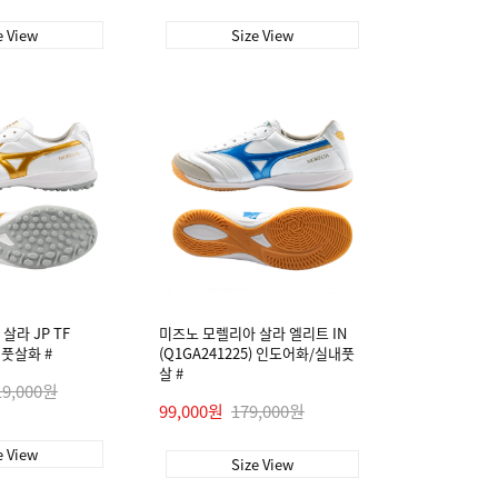
e View
Size View
살라 JP TF
미즈노 모렐리아 살라 엘리트 IN
) 풋살화 #
(Q1GA241225) 인도어화/실내풋
살 #
19,000원
99,000원
179,000원
e View
Size View