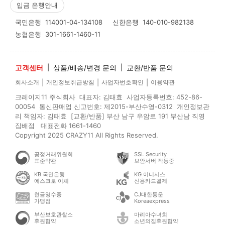
입금 은행안내
국민은행
114001-04-134108
신한은행
140-010-982138
농협은행
301-1661-1460-11
고객센터
|
상품/배송/변경 문의
|
교환/반품 문의
|
|
|
회사소개
개인정보취급방침
사업자번호확인
이용약관
크레이지11 주식회사 대표자: 김태효 사업자등록번호: 452-86-
00054 통신판매업 신고번호: 제2015-부산수영-0312 개인정보관
리 책임자: 김태효 [교환/반품] 부산 남구 우암로 191 부산남 직영
집배점 대표전화 1661-1460
Copyright 2025 CRAZY11 All Rights Reserved.
공정거래위원회
SSL Security
표준약관
보안서버 작동중
KB 국민은행
KG 이니시스
에스크로 이체
신용카드결제
현금영수증
CJ대한통운
가맹점
Koreaexpress
부산보호관찰소
마리아수녀회
후원협약
소년의집후원협약