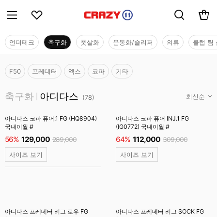
언더테크
축구화
풋살화
운동화/슬리퍼
의류
클럽 팀 
F50
프레데터
엑스
코파
기타
축구화
축구화
아디다스
|
(
78
)
아디다스 코파 퓨어.1 FG (HQ8904)
아디다스 코파 퓨어 INJ.1 FG
국내이월 #
(IG0772) 국내이월 #
56%
129,000
64%
112,000
289,000
309,000
사이즈 보기
사이즈 보기
아디다스 프레데터 리그 로우 FG
아디다스 프레데터 리그 SOCK FG