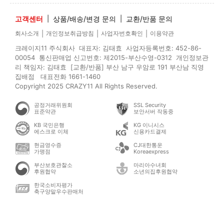
고객센터
|
상품/배송/변경 문의
|
교환/반품 문의
|
|
|
회사소개
개인정보취급방침
사업자번호확인
이용약관
크레이지11 주식회사 대표자: 김태효 사업자등록번호: 452-86-
00054 통신판매업 신고번호: 제2015-부산수영-0312 개인정보관
리 책임자: 김태효 [교환/반품] 부산 남구 우암로 191 부산남 직영
집배점 대표전화 1661-1460
Copyright 2025 CRAZY11 All Rights Reserved.
공정거래위원회
SSL Security
표준약관
보안서버 작동중
KB 국민은행
KG 이니시스
에스크로 이체
신용카드결제
현금영수증
CJ대한통운
가맹점
Koreaexpress
부산보호관찰소
마리아수녀회
후원협약
소년의집후원협약
한국소비자평가
축구양말우수판매처