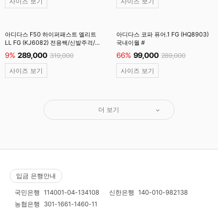
사이즈 보기
사이즈 보기
아디다스 F50 하이퍼패스트 엘리트
아디다스 코파 퓨어.1 FG (HQ8903)
LL FG (KJ6082) 전용쌕/신발주걱/
국내이월 #
양말 #
9%
289,000
66%
99,000
319,000
289,000
사이즈 보기
사이즈 보기
더 보기
입금 은행안내
국민은행
114001-04-134108
신한은행
140-010-982138
농협은행
301-1661-1460-11