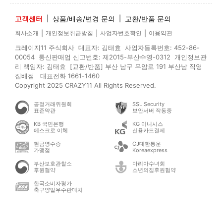
고객센터
|
상품/배송/변경 문의
|
교환/반품 문의
|
|
|
회사소개
개인정보취급방침
사업자번호확인
이용약관
크레이지11 주식회사 대표자: 김태효 사업자등록번호: 452-86-
00054 통신판매업 신고번호: 제2015-부산수영-0312 개인정보관
리 책임자: 김태효 [교환/반품] 부산 남구 우암로 191 부산남 직영
집배점 대표전화 1661-1460
Copyright 2025 CRAZY11 All Rights Reserved.
공정거래위원회
SSL Security
표준약관
보안서버 작동중
KB 국민은행
KG 이니시스
에스크로 이체
신용카드결제
현금영수증
CJ대한통운
가맹점
Koreaexpress
부산보호관찰소
마리아수녀회
후원협약
소년의집후원협약
한국소비자평가
축구양말우수판매처