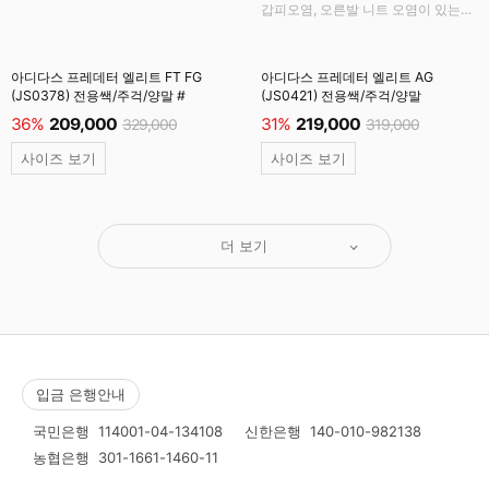
갑피오염, 오른발 니트 오염이 있는
상품입니다.
아디다스 프레데터 엘리트 FT FG
아디다스 프레데터 엘리트 AG
(JS0378) 전용쌕/주걱/양말 #
(JS0421) 전용쌕/주걱/양말
36%
209,000
31%
219,000
329,000
319,000
사이즈 보기
사이즈 보기
더 보기
입금 은행안내
국민은행
114001-04-134108
신한은행
140-010-982138
농협은행
301-1661-1460-11