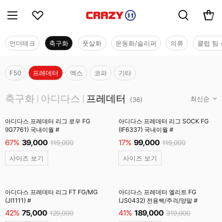
언더테크
축구화
풋살화
운동화/슬리퍼
의류
클럽 팀 
F50
프레데터
엑스
코파
기타
축구화
축구화
아디다스
프레데터
|
|
(
36
)
아디다스 프레데터 리그 로우 FG
아디다스 프레데터 리그 SOCK FG
(IG7761) 국내이월 #
(IF6337) 국내이월 #
67%
39,000
17%
99,000
119,000
119,000
사이즈 보기
사이즈 보기
아디다스 프레데터 리그 FT FG/MG
아디다스 프레데터 엘리트 FG
(JI1111) #
(JS0432) 전용쌕/주걱/양말 #
42%
75,000
41%
189,000
129,000
319,000