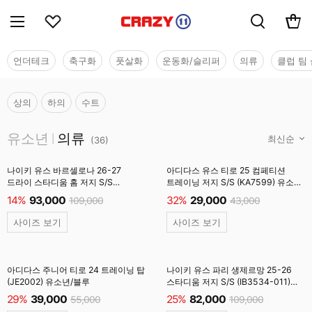
언더테크
축구화
풋살화
운동화/슬리퍼
의류
클럽 팀 
상의
하의
수트
유소년
유소년
의류
|
(
36
)
나이키 유스 바르셀로나 26-27
아디다스 유스 티로 25 컴페티션
드라이 스타디움 홈 저지 S/S
트레이닝 저지 S/S (KA7599) 유소년/
(II1624-683) 유소년/SOAR
검정
14%
93,000
32%
29,000
109,000
43,000
사이즈 보기
사이즈 보기
아디다스 주니어 티로 24 트레이닝 탑
나이키 유스 파리 생제르망 25-26
(JE2002) 유소년/블루
스타디움 저지 S/S (IB3534-011)
유소년/검정
29%
39,000
25%
82,000
55,000
109,000