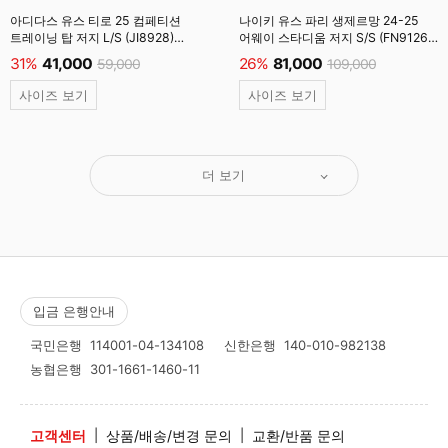
아디다스 유스 티로 25 컴페티션
나이키 유스 파리 생제르망 24-25
트레이닝 탑 저지 L/S (JI8928)
어웨이 스타디움 저지 S/S (FN9126-
유소년/블루
101) 유소년 #
31%
41,000
26%
81,000
59,000
109,000
사이즈 보기
사이즈 보기
더 보기
입금 은행안내
국민은행
114001-04-134108
신한은행
140-010-982138
농협은행
301-1661-1460-11
고객센터
|
상품/배송/변경 문의
|
교환/반품 문의