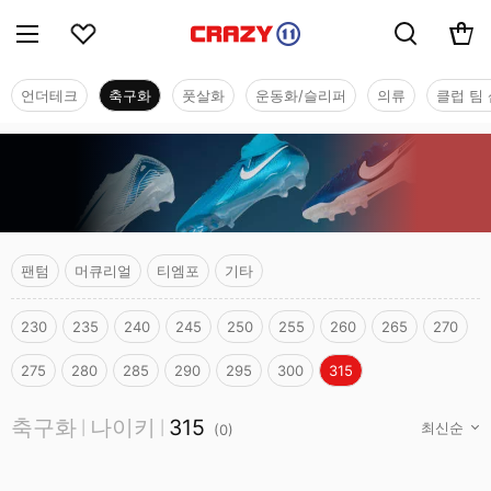
언더테크
축구화
풋살화
운동화/슬리퍼
의류
클럽 팀 
팬텀
머큐리얼
티엠포
기타
230
235
240
245
250
255
260
265
270
275
280
285
290
295
300
315
축구화
축구화
나이키
315
|
|
(
0
)