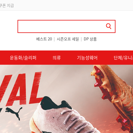
립
베스트 20
|
시즌오프 세일
|
DP 상품
운동화/슬리퍼
의류
기능성웨어
단체/유니