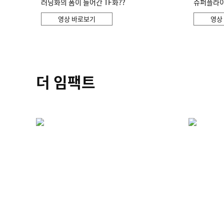
러닝화의 폼이 들어간 TF화??
슈퍼플라이 
영상 바로보기
영상
더 임팩트