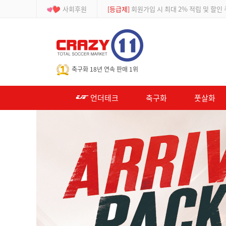
사회후원
[이벤트]
APP 주문 시 적립금 500원 추가적
-->
축구화 18년 연속 판매 1위
언더테크
축구화
풋살화