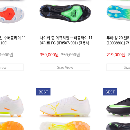
얼 수퍼플라이 11
나이키 줌 머큐리얼 수퍼플라이 11
푸마 킹 20 얼
100)
엘리트 FG (IF8507-001) 전용쌕/
(10938801)
인솔/주걱/양말 #
9,000원
359,000원
359,000원
219,000원
View
Size View
Siz
BEST
BEST