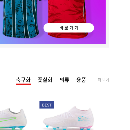
바 로 가 기
축구화
풋살화
의류
용품
더 보기
BEST