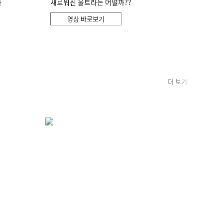
화
새로워진 울트라는 어떨까??
영상 바로보기
더 보기