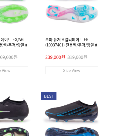
티메이트 FG/AG
푸마 퓨처 9 얼티메이트 FG
 전용쌕/주걱/양말 #
(10937401) 전용쌕/주걱/양말 #
269,000원
239,000원
319,000원
e View
Size View
BEST