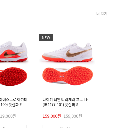
더 보기
NEW
NEW
 마에스트로 아카데
나이키 티엠포 리게라 프로 TF
나이키 티엠
4-100) 풋살화 #
(IB4477-101) 풋살화 #
미 FG/MG (I
119,000원
159,000원
159,000원
99,000원