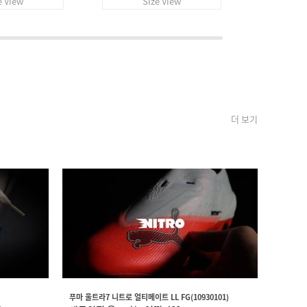
e View
Size View
S
더 보기
푸마 울트라7 니트로 얼티메이트 LL FG(10930101)