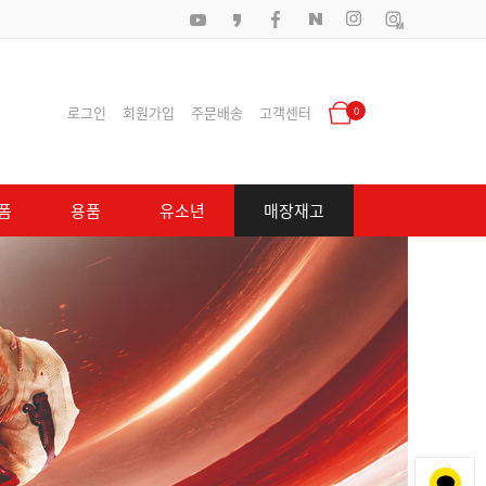
로그인
회원가입
주문배송
고객센터
0
폼
용품
유소년
매장재고