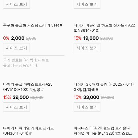
사이즈 보기
사이즈 보기
축구화 풋살화 커스텀 스티커 3set #
나이키 머큐리얼 하드쉘 신가드-FA22
(DN3614-010)
0%
2,000
15%
19,000
2,000
23,000
사이즈 보기
사이즈 보기
국기,번호는 3개씩 한세트로
출고되는 상품입니다.
나이키 풋살 마에스트로-FA25
나이키 GK 매치 글러 (HQ0257-011)
(HV5100-102) 풋살공 #
GK장갑/적색 #
15%
29,000
15%
33,000
35,000
39,000
사이즈 보기
사이즈 보기
나이키 머큐리얼 라이트 신가드
아디다스 FIFA 26 월드컵 트리온다
(DN3611-014) #
파이널 미니볼 (KE4328) 1호 스킬볼/