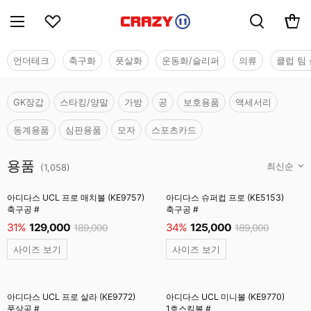
언더테크
축구화
풋살화
운동화/슬리퍼
의류
클럽 팀 
GK장갑
스타킹/양말
가방
공
보호용품
액세서리
동계용품
심판용품
모자
스포츠카드
용품
용품
(
1,058
)
아디다스 UCL 프로 매치볼 (KE9757)
아디다스 슈퍼컵 프로 (KE5153)
축구공 #
축구공 #
31%
129,000
34%
125,000
189,000
189,000
사이즈 보기
사이즈 보기
아디다스 UCL 프로 살라 (KE9772)
아디다스 UCL 미니볼 (KE9770)
풋살공 #
1호스킬볼 #