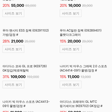
20%
55,000
20%
16,000
69,000
20,000
사이즈 보기
사이즈 보기
푸마 맨시티 ESS 짐쌕 (09291102)
푸마 AC밀란 짐쌕 (09289401)
가방/검정 #
플랫다크그레이
28%
21,000
15%
20,000
29,000
29,000
사이즈 보기
사이즈 보기
아디다스 코파 GL 프로 (KE9726)
나이키 빅 마우스 그래픽 2.0 스포츠
GK장갑/제로메탈릭
(AC4414-091) 물병/검정 #
31%
109,000
15%
11,000
159,000
13,000
사이즈 보기
사이즈 보기
나이키 빅 마우스 스포츠 (AC4413-
아디다스 프레데터 GL MTC
091) 물병/검정 #
핑거세이브 (KE9702) GK장갑 #