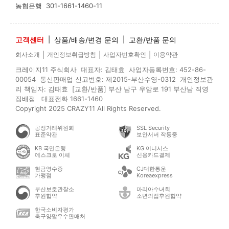
농협은행
301-1661-1460-11
고객센터
|
상품/배송/변경 문의
|
교환/반품 문의
|
|
|
회사소개
개인정보취급방침
사업자번호확인
이용약관
크레이지11 주식회사 대표자: 김태효 사업자등록번호: 452-86-
00054 통신판매업 신고번호: 제2015-부산수영-0312 개인정보관
리 책임자: 김태효 [교환/반품] 부산 남구 우암로 191 부산남 직영
집배점 대표전화 1661-1460
Copyright 2025 CRAZY11 All Rights Reserved.
공정거래위원회
SSL Security
표준약관
보안서버 작동중
KB 국민은행
KG 이니시스
에스크로 이체
신용카드결제
현금영수증
CJ대한통운
가맹점
Koreaexpress
부산보호관찰소
마리아수녀회
후원협약
소년의집후원협약
한국소비자평가
축구양말우수판매처