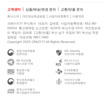
고객센터
|
상품/배송/변경 문의
|
교환/반품 문의
|
|
|
회사소개
개인정보취급방침
사업자번호확인
이용약관
크레이지11 주식회사 대표자: 김태효 사업자등록번호: 452-86-
00054 통신판매업 신고번호: 제2015-부산수영-0312 개인정보관
리 책임자: 김태효 [교환/반품] 부산 남구 우암로 191 부산남 직영
집배점 대표전화 1661-1460
Copyright 2025 CRAZY11 All Rights Reserved.
공정거래위원회
SSL Security
표준약관
보안서버 작동중
KB 국민은행
KG 이니시스
에스크로 이체
신용카드결제
현금영수증
CJ대한통운
가맹점
Koreaexpress
부산보호관찰소
마리아수녀회
후원협약
소년의집후원협약
한국소비자평가
축구양말우수판매처