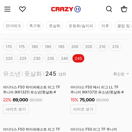
언더테크
축구화
풋살화
운동화/슬리퍼
의류
클럽 팀 
170
175
180
190
195
200
205
210
215
220
225
230
235
240
245
유소년
유소년
풋살화
245
|
|
(
27
)
아디다스 F50 하이퍼패스트 리그 TF
아디다스 F50 메시 리그 LL TF
주니어 (KK1321) 유소년/풋살화 #
주니어 (KK1372) 유소년/풋살화 #
22%
69,000
15%
75,000
89,000
89,000
사이즈 보기
사이즈 보기
아디다스 F50 하이퍼패스트 리그 TF
아디다스 F50 리그 TF 주니어