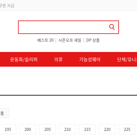
 쿠폰 지급
베스트 20
|
시즌오프 세일
|
DP 상품
운동화/슬리퍼
의류
기능성웨어
단체/유니
용품
195
200
205
210
215
220
225