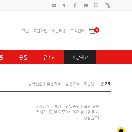
로그인
회원가입
주문배송
고객센터
0
폼
용품
유소년
매장재고
등록일순
낮은가격
높은가격
제품명
총
2
개
|
|
|
※ 사이즈 분류에는 당일출고 상품만 노출
됩니다. (평일 오후 3시 이전 결제완료 시
당일출고)