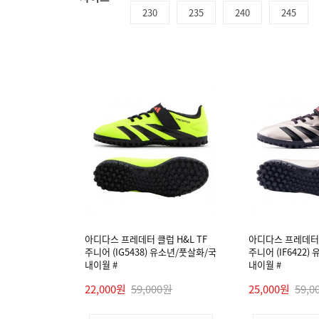
230
235
240
245
아디다스 프레데터 클럽 H&L TF
아디다스 프레데터 
주니어 (IG5438) 유소년/풋살화/국
주니어 (IF6422
내이월 #
내이월 #
22,000원
59,000원
25,000원
59,0