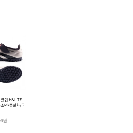
클럽 H&L TF
) 유소년/풋살화/국
00원