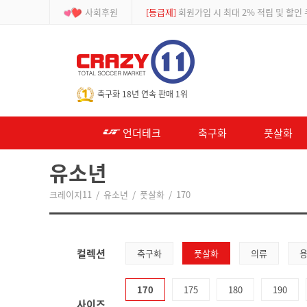
사회후원
[등급제]
회원가입 시 최대 2% 적립 및 할인
-->
축구화 18년 연속 판매 1위
언더테크
축구화
풋살화
유소년
크레이지11
/
유소년
/
풋살화
/
170
컬렉션
축구화
풋살화
의류
170
175
180
190
사이즈