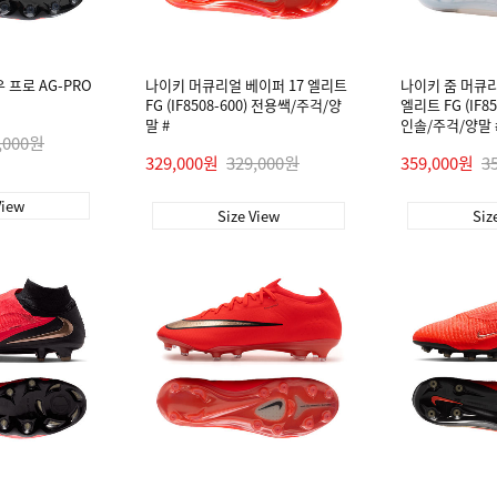
우 프로 AG-PRO
나이키 머큐리얼 베이퍼 17 엘리트
나이키 줌 머큐리
FG (IF8508-600) 전용쌕/주걱/양
엘리트 FG (IF8
말 #
인솔/주걱/양말 
,000원
329,000원
329,000원
359,000원
3
View
Size View
Siz