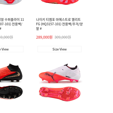
얼 수퍼플라이 11
나이키 티엠포 마에스트로 엘리트
507-101) 전용쌕/
FG (HQ3157-101) 전용쌕/주걱/양
#
말 #
59,000원
289,000원
309,000원
e View
Size View