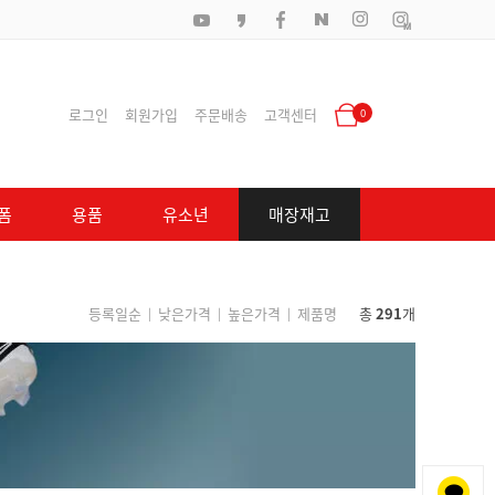
로그인
회원가입
주문배송
고객센터
0
폼
용품
유소년
매장재고
등록일순
낮은가격
높은가격
제품명
총
291
개
|
|
|