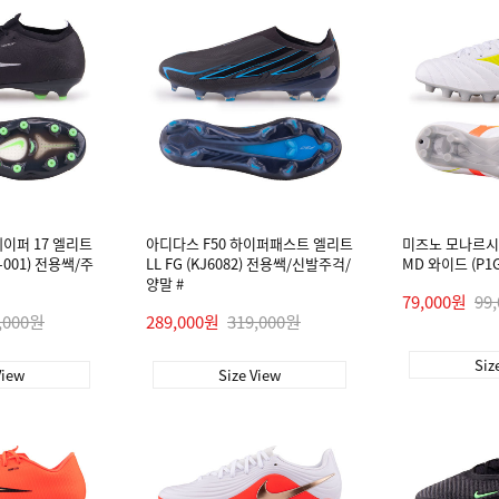
이퍼 17 엘리트
아디다스 F50 하이퍼패스트 엘리트
미즈노 모나르시다
2-001) 전용쌕/주
LL FG (KJ6082) 전용쌕/신발주걱/
MD 와이드 (P1G
양말 #
79,000원
99
,000원
289,000원
319,000원
Siz
View
Size View