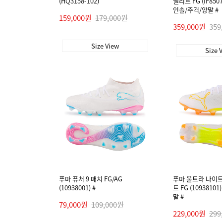
(HQ3158-102)
엘리트 FG (IF850
인솔/주걱/양말 #
159,000원
179,000원
359,000원
359
Size View
Size 
푸마 퓨처 9 매치 FG/AG
푸마 울트라 나이트
(10938001) #
트 FG (109381
말 #
79,000원
109,000원
229,000원
299