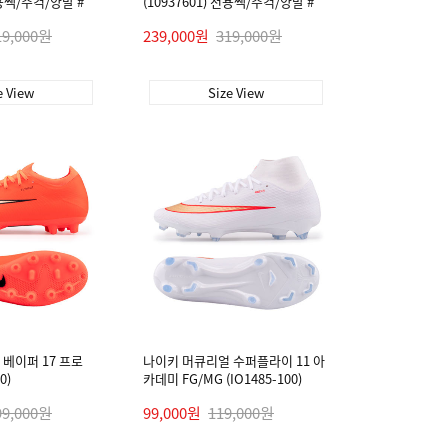
전용쌕/주걱/양말 #
(10937601) 전용쌕/주걱/양말 #
19,000원
239,000원
319,000원
e View
Size View
베이퍼 17 프로
나이키 머큐리얼 수퍼플라이 11 아
0)
카데미 FG/MG (IO1485-100)
99,000원
99,000원
119,000원