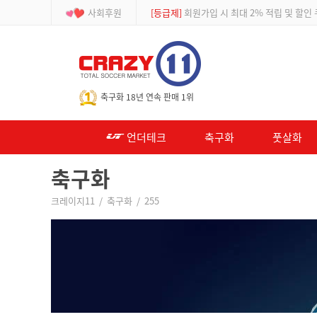
사회후원
[등급제]
회원가입 시 최대 2% 적립 및 할인
-->
축구화 18년 연속 판매 1위
언더테크
축구화
풋살화
축구화
크레이지11
/
축구화
/
255