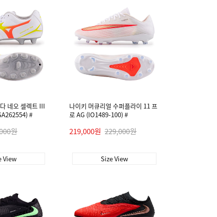
 네오 셀렉트 III
나이키 머큐리얼 수퍼플라이 11 프
A262554) #
로 AG (IO1489-100) #
,000원
219,000원
229,000원
e View
Size View