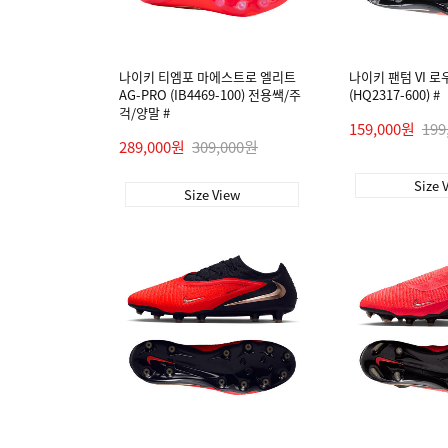
나이키 티엠포 마에스트로 엘리트
나이키 팬텀 VI 로
AG-PRO (IB4469-100) 전용쌕/주
(HQ2317-600) #
걱/양말 #
159,000원
199
289,000원
309,000원
Size 
Size View