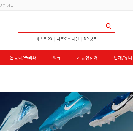
 쿠폰 지급
베스트 20
|
시즌오프 세일
|
DP 상품
운동화/슬리퍼
의류
기능성웨어
단체/유니