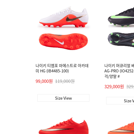
나이키 티엠포 마에스트로 아카데
나이키 머큐리얼 베
미 HG (IB4485-100)
AG-PRO (IO425
걱/양말 #
99,000원
119,000원
329,000원
329
Size View
Size 