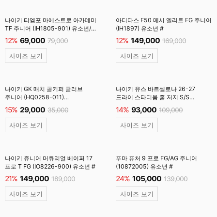
나이키 티엠포 마에스트로 아카데미
아디다스 F50 메시 엘리트 FG 주니어
TF 주니어 (IH1805-901) 유소년/
(IH1897) 유소년 #
풋살화 #
12%
69,000
12%
149,000
79,000
169,000
사이즈 보기
사이즈 보기
나이키 GK 매치 골키퍼 글러브
나이키 유스 바르셀로나 26-27
주니어 (HQ0258-011)
드라이 스타디움 홈 저지 S/S
유소년/GK장갑/검정 #
(II1624-683) 유소년/SOAR
15%
29,000
14%
93,000
35,000
109,000
사이즈 보기
사이즈 보기
나이키 쥬니어 머큐리얼 베이퍼 17
푸마 퓨처 9 프로 FG/AG 주니어
프로 T FG (IO8226-900) 유소년 #
(10872005) 유소년 #
21%
149,000
24%
105,000
189,000
139,000
사이즈 보기
사이즈 보기