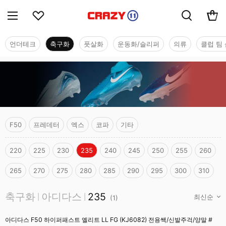
언더테크
축구화
풋살화
운동화/슬리퍼
의류
클럽 팀 
F50
프레데터
엑스
코파
기타
220
225
230
235
240
245
250
255
260
265
270
275
280
285
290
295
300
310
축구화
축구화
아디다스
235
|
|
(
1
)
아디다스 F50 하이퍼패스트 엘리트 LL FG (KJ6082) 전용쌕/신발주걱/양말 #