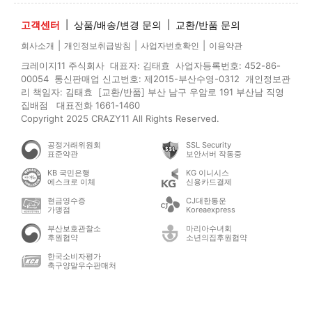
고객센터
|
상품/배송/변경 문의
|
교환/반품 문의
|
|
|
회사소개
개인정보취급방침
사업자번호확인
이용약관
크레이지11 주식회사 대표자: 김태효 사업자등록번호: 452-86-
00054 통신판매업 신고번호: 제2015-부산수영-0312 개인정보관
리 책임자: 김태효 [교환/반품] 부산 남구 우암로 191 부산남 직영
집배점 대표전화 1661-1460
Copyright 2025 CRAZY11 All Rights Reserved.
공정거래위원회
SSL Security
표준약관
보안서버 작동중
KB 국민은행
KG 이니시스
에스크로 이체
신용카드결제
현금영수증
CJ대한통운
가맹점
Koreaexpress
부산보호관찰소
마리아수녀회
후원협약
소년의집후원협약
한국소비자평가
축구양말우수판매처