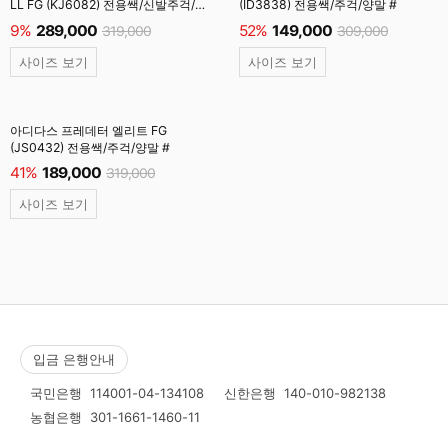
LL FG (KJ6082) 전용쌕/신발주걱/
(ID3838) 전용쌕/주걱/양말 #
양말 #
9%
289,000
52%
149,000
319,000
309,000
사이즈 보기
사이즈 보기
아디다스 프레데터 엘리트 FG
(JS0432) 전용쌕/주걱/양말 #
41%
189,000
319,000
사이즈 보기
입금 은행안내
국민은행
114001-04-134108
신한은행
140-010-982138
농협은행
301-1661-1460-11