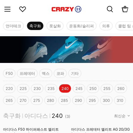
언더테크
축구화
풋살화
운동화/슬리퍼
의류
클럽 팀 
F50
프레데터
엑스
코파
기타
220
225
230
235
240
245
250
255
260
265
270
275
280
285
290
295
300
310
축구화
축구화
아디다스
240
|
|
(
3
)
아디다스 F50 하이퍼패스트 엘리트
아디다스 프레데터 엘리트 AG 2G/3G