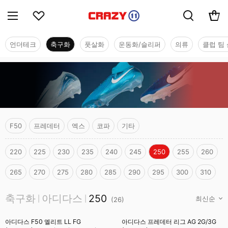
언더테크
축구화
풋살화
운동화/슬리퍼
의류
클럽 팀 
F50
프레데터
엑스
코파
기타
220
225
230
235
240
245
250
255
260
265
270
275
280
285
290
295
300
310
축구화
축구화
아디다스
250
|
|
(
26
)
아디다스 F50 엘리트 LL FG
아디다스 프레데터 리그 AG 2G/3G