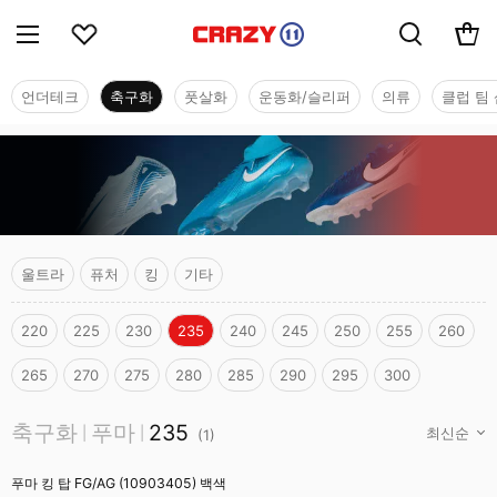
언더테크
축구화
풋살화
운동화/슬리퍼
의류
클럽 팀 
울트라
퓨처
킹
기타
220
225
230
235
240
245
250
255
260
265
270
275
280
285
290
295
300
축구화
축구화
푸마
235
|
|
(
1
)
푸마 킹 탑 FG/AG (10903405) 백색