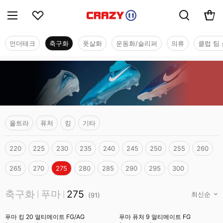
언더테크
축구화
풋살화
운동화/슬리퍼
의류
클럽 팀 
울트라
퓨처
킹
기타
220
225
230
235
240
245
250
255
260
265
270
275
280
285
290
295
300
축구화
축구화
푸마
275
|
|
(
91
)
푸마 킹 20 얼티메이트 FG/AG
푸마 퓨처 9 얼티메이트 FG