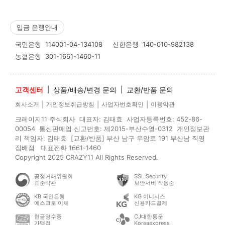
입금 은행안내
국민은행
114001-04-134108
신한은행
140-010-982138
농협은행
301-1661-1460-11
고객센터
|
상품/배송/변경 문의
|
교환/반품 문의
|
|
|
회사소개
개인정보취급방침
사업자번호확인
이용약관
크레이지11 주식회사 대표자: 김태효 사업자등록번호: 452-86-
00054 통신판매업 신고번호: 제2015-부산수영-0312 개인정보관
리 책임자: 김태효 [교환/반품] 부산 남구 우암로 191 부산남 직영
집배점 대표전화 1661-1460
Copyright 2025 CRAZY11 All Rights Reserved.
공정거래위원회
SSL Security
표준약관
보안서버 작동중
KB 국민은행
KG 이니시스
에스크로 이체
신용카드결제
현금영수증
CJ대한통운
가맹점
Koreaexpress