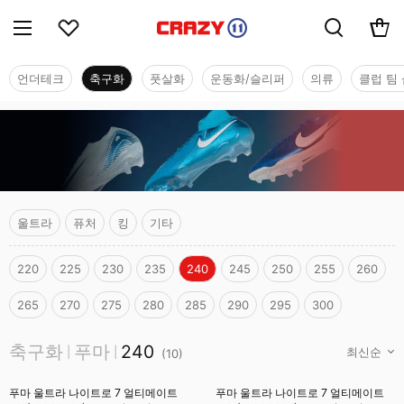
언더테크
축구화
풋살화
운동화/슬리퍼
의류
클럽 팀 
울트라
퓨처
킹
기타
220
225
230
235
240
245
250
255
260
265
270
275
280
285
290
295
300
축구화
축구화
푸마
240
|
|
(
10
)
푸마 울트라 나이트로 7 얼티메이트
푸마 울트라 나이트로 7 얼티메이트