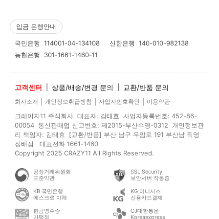
입금 은행안내
국민은행
114001-04-134108
신한은행
140-010-982138
농협은행
301-1661-1460-11
고객센터
|
상품/배송/변경 문의
|
교환/반품 문의
|
|
|
회사소개
개인정보취급방침
사업자번호확인
이용약관
크레이지11 주식회사 대표자: 김태효 사업자등록번호: 452-86-
00054 통신판매업 신고번호: 제2015-부산수영-0312 개인정보관
리 책임자: 김태효 [교환/반품] 부산 남구 우암로 191 부산남 직영
집배점 대표전화 1661-1460
Copyright 2025 CRAZY11 All Rights Reserved.
공정거래위원회
SSL Security
표준약관
보안서버 작동중
KB 국민은행
KG 이니시스
에스크로 이체
신용카드결제
현금영수증
CJ대한통운
가맹점
Koreaexpress