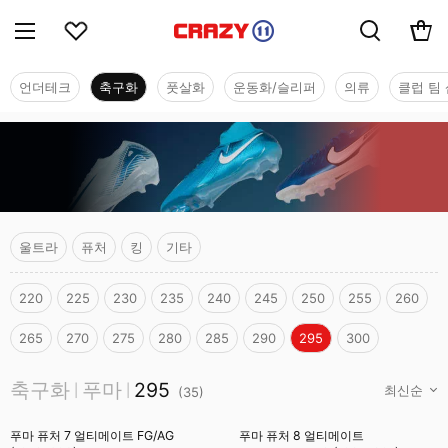
언더테크
축구화
풋살화
운동화/슬리퍼
의류
클럽 팀 
울트라
퓨처
킹
기타
220
225
230
235
240
245
250
255
260
265
270
275
280
285
290
295
300
축구화
축구화
푸마
295
|
|
(
35
)
푸마 퓨처 7 얼티메이트 FG/AG
푸마 퓨처 8 얼티메이트